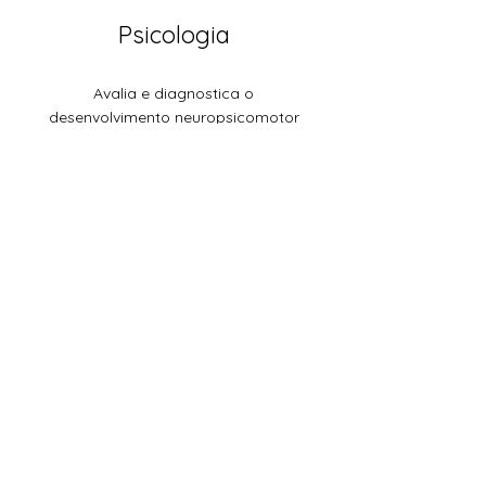
Psicologia
Avalia e diagnostica o
desenvolvimento neuropsicomotor
e psicológico da criança.
Saiba mais